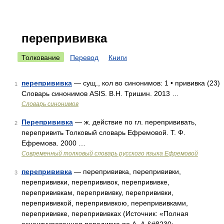
перепрививка
Толкование
Перевод
Книги
перепрививка
— сущ., кол во синонимов: 1 • прививка (23)
1
Словарь синонимов ASIS. В.Н. Тришин. 2013 …
Словарь синонимов
Перепрививка
— ж. действие по гл. перепрививать,
2
перепривить Толковый словарь Ефремовой. Т. Ф.
Ефремова. 2000 …
Современный толковый словарь русского языка Ефремовой
перепрививка
— перепрививка, перепрививки,
3
перепрививки, перепрививок, перепрививке,
перепрививкам, перепрививку, перепрививки,
перепрививкой, перепрививкою, перепрививками,
перепрививке, перепрививках (Источник: «Полная