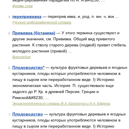
акцентуированная парадигма по А. А.&#8230; …
Формы слов
перепрививка
— переприв ивка, и, род. п. мн. ч. вок …
4
Русский орфографический словарь
Прививка (ботаника)
— У этого термина существуют и
5
другие значения, см. Прививка. Общий вид привитого
растения. К стволу старого дерева (подвой) привит стебель
молодого растения (привой) …
Википедия
Плодоводство*
— культура фруктовых деревьев и ягодных
6
кустарников, плоды которых употребляются человеком в
пищу в сыром или переработанном виде. I) Историко
экономическая часть. История. П. существовало еще
задолго до Р. Хр. в древней Персии, Греции и
Римской&#8230; …
Энциклопедический словарь Ф.А. Брокгауза и И.А. Ефрона
Плодоводство
— культура фруктовых деревьев и ягодных
7
кустарников, плоды которых употребляются человеком в
пищу в сыром или переработанном виде. I) Историко